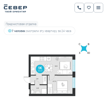
2
1-комнатная
35.63 м
5 496 929 руб.
5 786 241 руб.
Ипотека
от 19 241 руб.
Предчистовая отделка
7 человек
смотрели эту квартиру за 24 часа