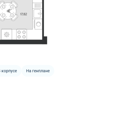
 корпусе
На генплане