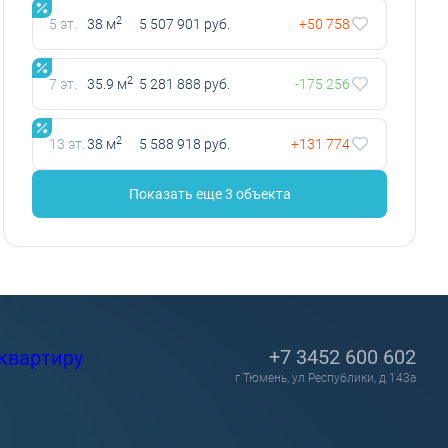
2
5 эт.
38 м
5 507 901 руб.
+50 758
2
7 эт.
35.9 м
5 281 888 руб.
-175 256
2
13 эт.
38 м
5 588 918 руб.
+131 774
Показать еще 3 объектa
+7 3452 600 602
квартиру
г Тюмень, ул Республики, д 143а