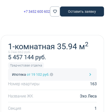
+7 3452 600 602
Оставить заявку
Забронировать
2
1-комнатная 35.94 м
5 744 362 руб.
5 457 144 руб.
Предчистовая отделка
Ипотека
от 19 102 руб.
Номер квартиры
163
Название ЖК
Эхо Леса
Секция
1