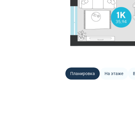
Планировка
На этаже
В