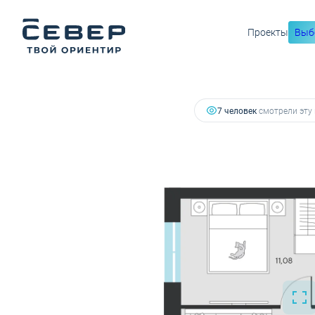
5 744 362 руб.
Проекты
Выб
2
1-комнатная
35.94 м
5 457 144 руб.
Ипотека
от
7 человек
смотрели эту 