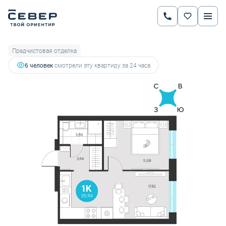
2
1-комнатная
35.94 м
6 410 115 руб.
7 202 376 руб.
Ипотека
от 22 438 руб.
Предчистовая отделка
6 человек
смотрели эту квартиру за 24 часа