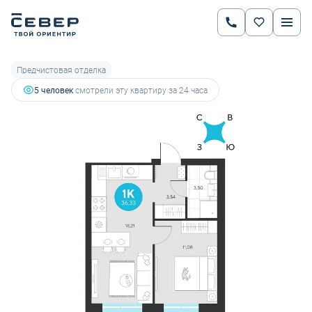
2
1-комнатная
36.33 м
6 379 439 руб.
7 167 909 руб.
Ипотека
от 22 331 руб.
Предчистовая отделка
5 человек
смотрели эту квартиру за 24 часа