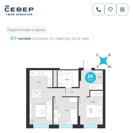
2
2-комнатная
52.28 м
7 269 712 руб.
7 652 328 руб.
Ипотека
от 25 447 руб.
Предчистовая отделка
7 человек
смотрели эту квартиру за 24 часа