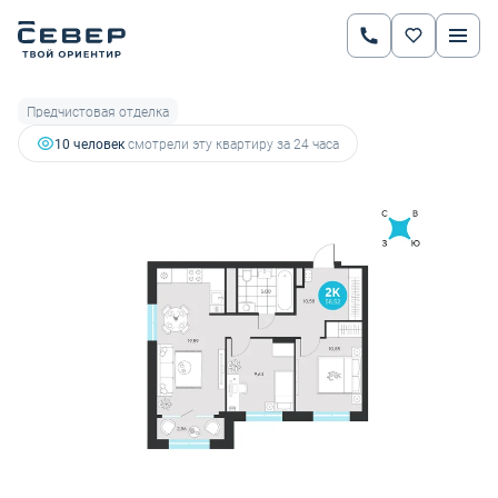
2
2-комнатная
58.52 м
8 127 453 руб.
8 555 214 руб.
Ипотека
от 28 449 руб.
Предчистовая отделка
10 человек
смотрели эту квартиру за 24 часа