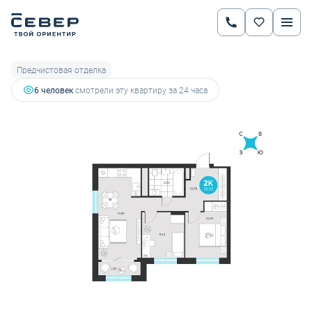
2
2-комнатная
58.52 м
8 121 116 руб.
8 548 543 руб.
Ипотека
от 28 427 руб.
Предчистовая отделка
6 человек
смотрели эту квартиру за 24 часа