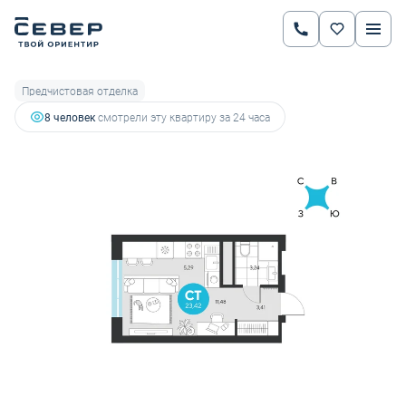
2
Студия
23.42 м
4 312 582 руб.
4 845 598 руб.
Ипотека
от 15 096 руб.
Предчистовая отделка
8 человек
смотрели эту квартиру за 24 часа