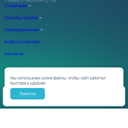
г Тюмень, ул Республики, д 143а
О компании
Способы покупки
Спецпредложения
Выбрать квартиру
Контакты
Мы используем cookie-файлы, чтобы сайт работал
быстрее и удобнее.
Проектные декларации на сайте наш.дом.рф
Политика обработки персональных данных
Противодействие коррупции
Понятно
Забронировать
Разработано