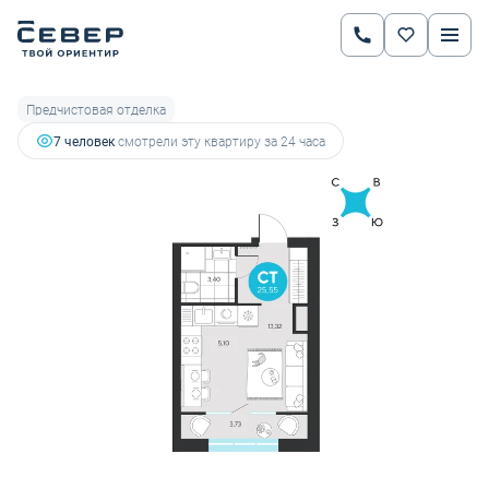
2
Студия
25.55 м
4 691 159 руб.
5 270 965 руб.
Ипотека
от 16 421 руб.
Предчистовая отделка
7 человек
смотрели эту квартиру за 24 часа