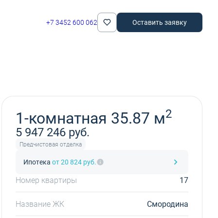
+7 3452 600 062
Оставить заявку
Забронировать
2
1-комнатная 35.87 м
5 947 246 руб.
Предчистовая отделка
Ипотека
от 20 824 руб.
Номер квартиры
17
Название ЖК
Смородина