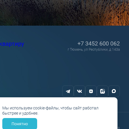
+7 3452 600 062
квартиру
г Тюмень, ул Республики, д 143а
Мы используем cookie-файлы, чтобы сайт работал
быстрее и удобнее.
Понятно
Разработано