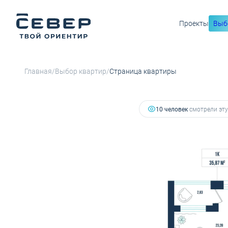
Проекты
Выб
2
1-комнатная
35.87 м
5 947 246 руб.
Ипотека
от
/
/
Главная
Выбор квартир
Страница квартиры
10 человек
смотрели эту