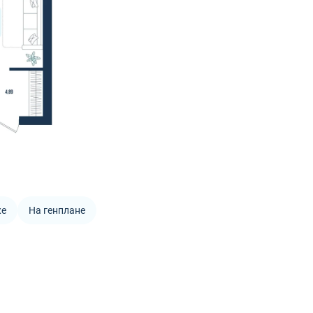
же
На генплане