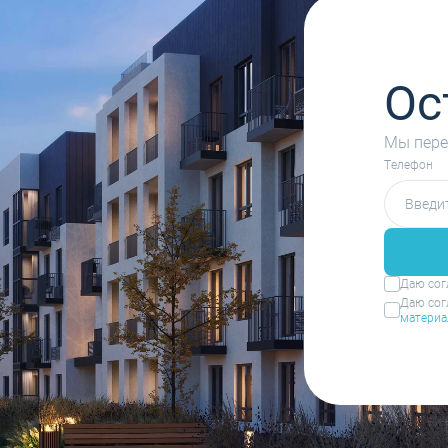
Ос
Мы пере
Tелефон
Даю сог
Даю сог
материа