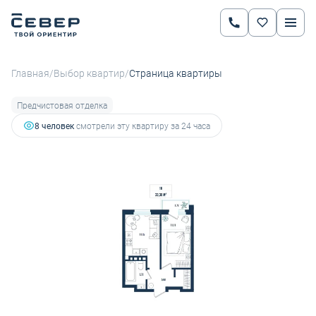
2
1-комнатная
33.38 м
5 484 134 руб.
6 161 948 руб.
Ипотека
от 19 203 руб.
/
/
Главная
Выбор квартир
Страница квартиры
Предчистовая отделка
8 человек
смотрели эту квартиру за 24 часа