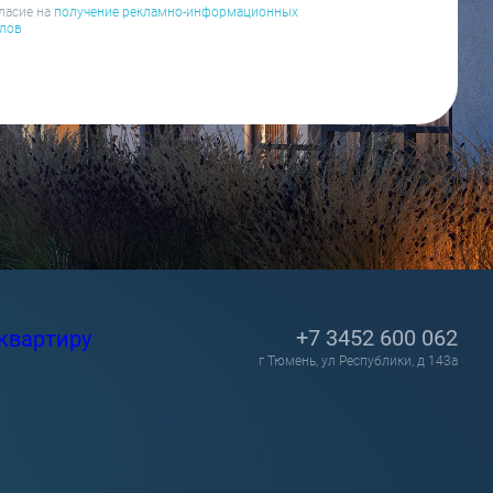
ласие на
получение рекламно-информационных
лов
+7 3452 600 062
квартиру
г Тюмень, ул Республики, д 143а