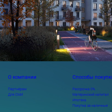
О компании
Способы покупк
Партнёрам
Рассрочка 0%
Для СМИ
Материнский капитал
Ипотека
Покупка за наличные