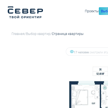
Проекты
Выб
9 017 782 руб.
2
2-комнатная
52.49 м
8 025 826 руб.
Ипотека
от
/
/
Главная
Выбор квартир
Страница квартиры
3 человекa
добавили эту 