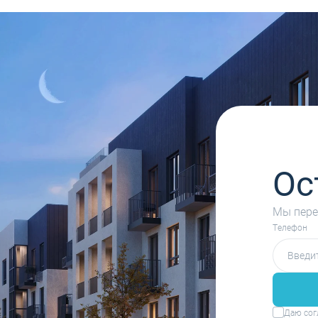
Ос
Мы пере
Tелефон
Даю сог