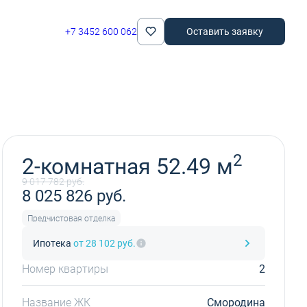
+7 3452 600 062
Оставить заявку
Забронировать
2
2-комнатная 52.49 м
9 017 782 руб.
8 025 826 руб.
Предчистовая отделка
Ипотека
от 28 102 руб.
Номер квартиры
2
Название ЖК
Смородина