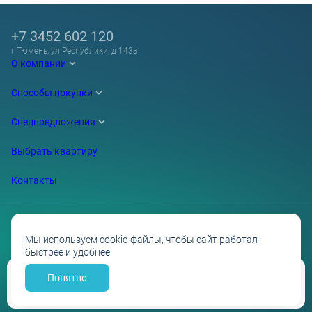
+7 3452 602 120
г Тюмень, ул Республики, д 143а
О компании
Способы покупки
Спецпредложения
Выбрать квартиру
Контакты
Мы используем cookie-файлы, чтобы сайт работал
быстрее и удобнее.
Проектные декларации на сайте наш.дом.рф
Политика обработки персональных данных
Противодействие коррупции
Понятно
Забронировать
Разработано