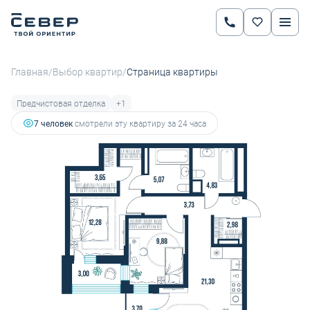
2
2-комнатная
70.42 м
9 777 958 руб.
11 640 426 руб.
Ипотека
от 34 237 руб.
/
/
Главная
Выбор квартир
Страница квартиры
Предчистовая отделка
+1
7 человек
смотрели эту квартиру за 24 часа