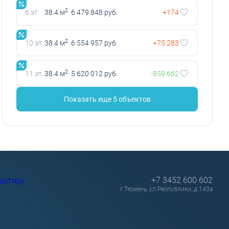
2
6 эт.
38.4 м
6 479 848 руб.
+174
2
10 эт.
38.4 м
6 554 957 руб.
+75 283
2
11 эт.
38.4 м
5 620 012 руб.
-859 662
Показать еще 5 объектов
+7 3452 600 602
артиру
г Тюмень, ул Республики, д 143а