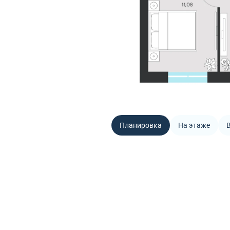
Планировка
На этаже
В