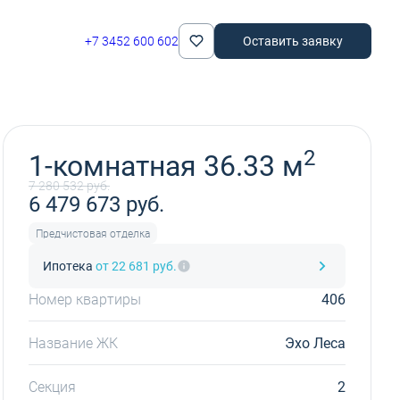
+7 3452 600 602
Оставить заявку
Забронировать
2
1-комнатная 36.33 м
7 280 532 руб.
6 479 673 руб.
Предчистовая отделка
Ипотека
от 22 681 руб.
Номер квартиры
406
Название ЖК
Эхо Леса
Секция
2