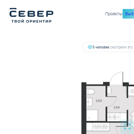
7 280 532 руб.
Проекты
Выб
2
1-комнатная
36.33 м
6 479 673 руб.
Ипотека
от
5 человек
смотрели эту 