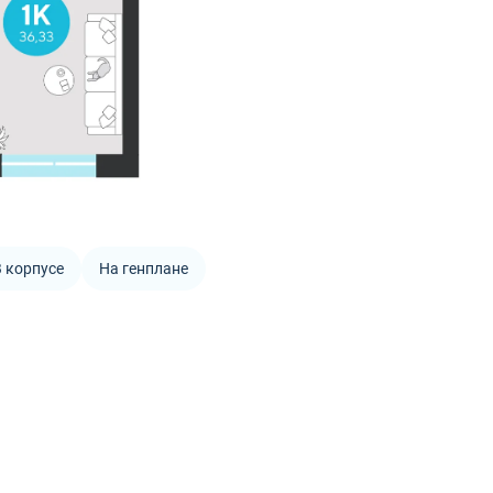
 корпусе
На генплане