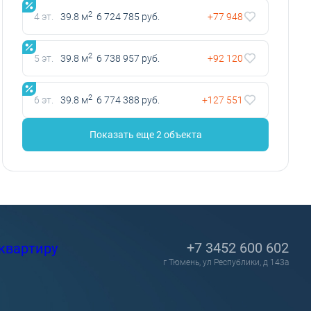
2
4 эт.
39.8 м
6 724 785 руб.
+77 948
2
5 эт.
39.8 м
6 738 957 руб.
+92 120
2
6 эт.
39.8 м
6 774 388 руб.
+127 551
Показать еще 2 объектa
+7 3452 600 602
квартиру
г Тюмень, ул Республики, д 143а