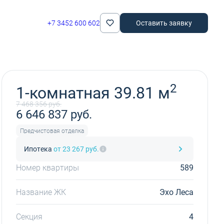
+7 3452 600 602
Оставить заявку
Забронировать
2
1-комнатная 39.81 м
7 468 356 руб.
6 646 837 руб.
Предчистовая отделка
Ипотека
от 23 267 руб.
Номер квартиры
589
Название ЖК
Эхо Леса
Секция
4