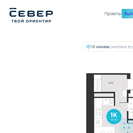
7 468 356 руб.
Проекты
Выб
2
1-комнатная
39.81 м
6 646 837 руб.
Ипотека
от
10 человек
смотрели эту