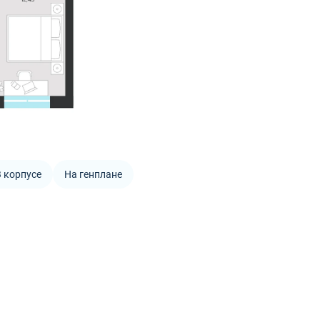
 корпусе
На генплане