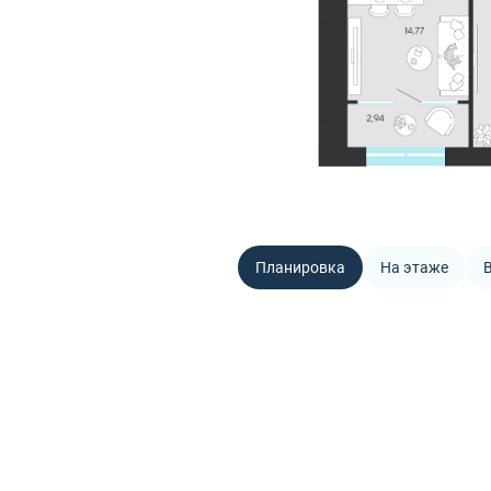
Планировка
На этаже
В