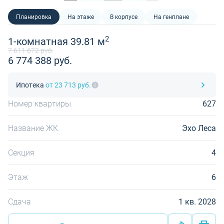
Планировка
На этаже
В корпусе
На генплане
2
1-комнатная 39.81 м
7 611 672 руб.
6 774 388 руб.
Ипотека
от 23 713 руб.
Номер квартиры
627
Название ЖК
Эхо Леса
Секция
4
Этаж
6
Сдача
1 кв. 2028