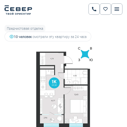
2
1-комнатная
39.81 м
6 774 388 руб.
7 611 672 руб.
Ипотека
от 23 713 руб.
Предчистовая отделка
10 человек
смотрели эту квартиру за 24 часа