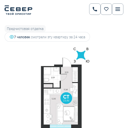
2
Студия
23.46 м
4 365 883 руб.
4 905 486 руб.
Ипотека
от 15 282 руб.
Предчистовая отделка
7 человек
смотрели эту квартиру за 24 часа