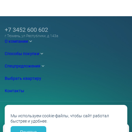
+7 3452 600 602
г Тюмень, ул Республики, д 143а
О компании
Способы покупки
Спецпредложения
Выбрать квартиру
Контакты
Мы используем cookie-файлы, чтобы сайт работал
быстрее и удобнее.
Проектные декларации на сайте наш.дом.рф
Политика обработки персональных данных
Противодействие коррупции
Понятно