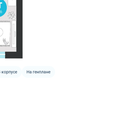
 корпусе
На генплане