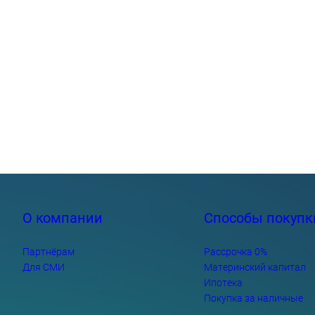
О компании
Способы покупк
Партнёрам
Рассрочка 0%
Для СМИ
Материнский капитал
Ипотека
Покупка за наличные