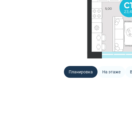
Планировка
На этаже
В