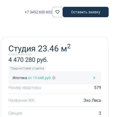
+7 3452 600 602
Оставить заявку
Забронировать
2
Студия 23.46 м
5 022 786 руб.
4 470 280 руб.
Предчистовая отделка
Ипотека
от 15 648 руб.
Номер квартиры
579
Название ЖК
Эхо Леса
Секция
3