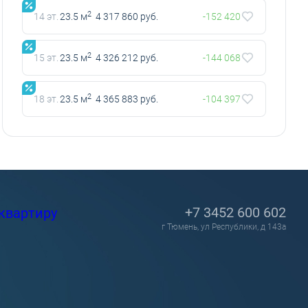
2
14 эт.
23.5 м
4 317 860 руб.
-152 420
2
15 эт.
23.5 м
4 326 212 руб.
-144 068
2
18 эт.
23.5 м
4 365 883 руб.
-104 397
+7 3452 600 602
квартиру
г Тюмень, ул Республики, д 143а