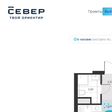
5 022 786 руб.
Проекты
Выб
2
Студия
23.46 м
4 470 280 руб.
Ипотека
от 15 648 
6 человек
смотрели эту 